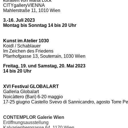
kuratiert von Marta Lock
CITYgalleryVIENNA
Mahlerstraße 11, 1010 Wien
3.-16. Juli 2023
Montag bis Sonntag 14 bis 20 Uhr
Kunst im Atelier 1030
Koidl / Schablauer
Im Zeichen des Friedens
Pfarrhofgasse 13, Souterrain, 1030 Wien
Freitag, 19. und Samstag, 20. Mai 2023
14 bis 20 Uhr
XVI Festival GLOBALART
Galleria Globalart
Noicàttero (Bari) 6-20 maggio
17-25 giugno Castello Svevo di Sannicandro, agosto Torre Pe
CONTEMPLOR Galerie Wien
Eröffnungsausstellung
Kalvarienberggasse 64, 1170 Wien